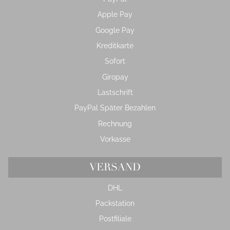
Apple Pay
Google Pay
Kreditkarte
Sofort
Giropay
Lastschrift
PayPal Später Bezahlen
Rechnung
Vorkasse
VERSAND
DHL
Packstation
Postfiliale