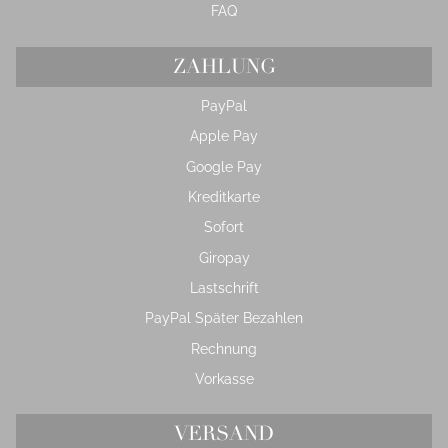
FAQ
ZAHLUNG
PayPal
Apple Pay
Google Pay
Kreditkarte
Sofort
Giropay
Lastschrift
PayPal Später Bezahlen
Rechnung
Vorkasse
VERSAND