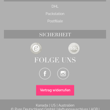
DHL
Packstation
Postfiliale
SICHERHEIT
FOLGE UNS
Vertrag widerrufen
Kanada
|
US
|
Australien
© Pure Deutschland GmbH |
Haftungsauschluss
|
AGB
|