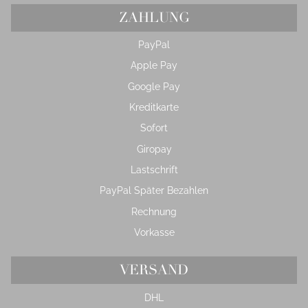
ZAHLUNG
PayPal
Apple Pay
Google Pay
Kreditkarte
Sofort
Giropay
Lastschrift
PayPal Später Bezahlen
Rechnung
Vorkasse
VERSAND
DHL