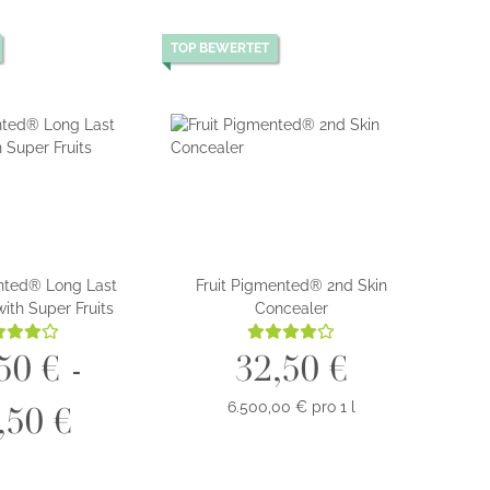
TOP BEWERTET
nted® Long Last
Fruit Pigmented® 2nd Skin
ith Super Fruits
Concealer
50 € -
32,50 €
6.500,00 € pro 1 l
,50 €