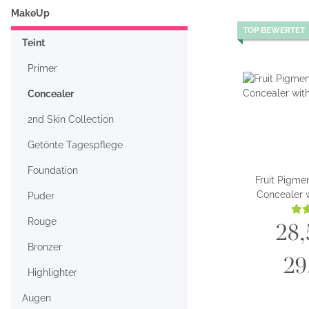
MakeUp
TOP BEWERTET
Teint
Primer
Concealer
2nd Skin Collection
Getönte Tagespflege
Foundation
Fruit Pigme
Concealer w
Puder
Rouge
28,
Bronzer
29
Highlighter
Augen