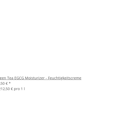
een Tea EGCG Moisturizer - Feuchtigkeitscreme
,50 €
*
212,50 € pro 1 l