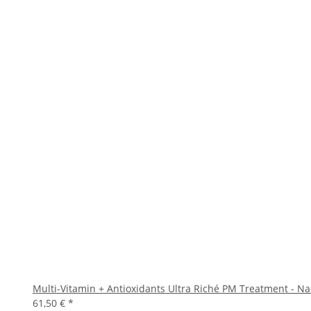
Multi-Vitamin + Antioxidants Ultra Riché PM Treatment - Na
61,50 €
*