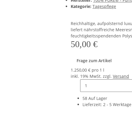
Hersteller:
100% PURE® - Purit
Kategorie:
Tagespflege
Reichhaltige, aufpolsternd luxu
liefert nährstoffreiche Meeres
feuchtigkeitsspendenden Poly
50,00 €
Frage zum Artikel
1.250,00 € pro 1 l
inkl. 19% MwSt. zzgl.
Versand
58 Auf Lager
Lieferzeit:
2 - 5 Werktag