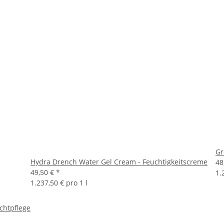
Gr
Hydra Drench Water Gel Cream - Feuchtigkeitscreme
48
49,50 €
*
1.
1.237,50 € pro 1 l
chtpflege