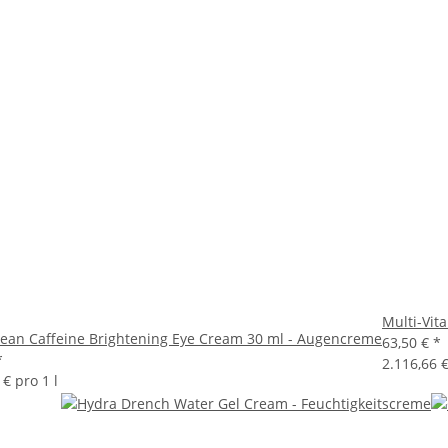
Multi-Vit
Bean Caffeine Brightening Eye Cream 30 ml - Augencreme
63,50 €
*
*
2.116,66 €
 € pro 1 l