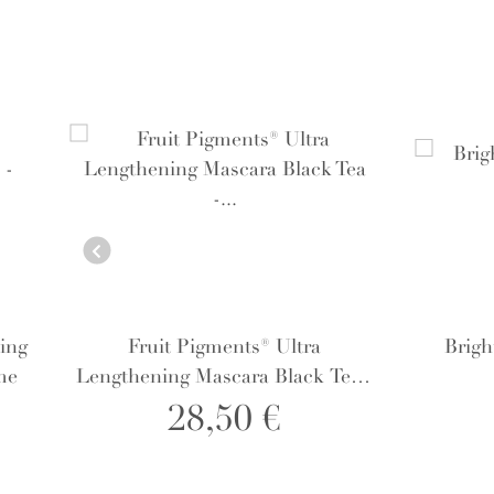
ing
Fruit Pigments® Ultra
Brigh
me
Lengthening Mascara Black Tea -
Wimperntusche
28,50 €