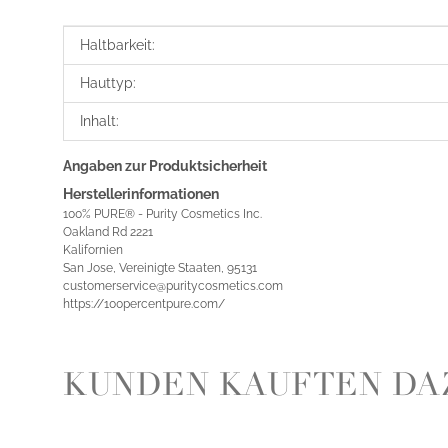
Produkteigenschaft
Wert
Haltbarkeit:
Hauttyp:
Inhalt:
Angaben zur Produktsicherheit
Herstellerinformationen
100% PURE® - Purity Cosmetics Inc.
Oakland Rd 2221
Kalifornien
San Jose, Vereinigte Staaten, 95131
customerservice@puritycosmetics.com
https://100percentpure.com/
KUNDEN KAUFTEN DA