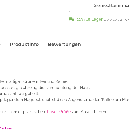
Sie möchten in mo
229 Auf Lager
Lieferzeit:
2 - 5
e
Produktinfo
Bewertungen
einhaltigen Grünem Tee und Kaffee.
essert gleichzeitig die Durchblutung der Haut.
tie sanft aufgehellt.
nd pflegendem Hagebuttenöl ist diese Augencreme der "Kaffee am M
n.
uch in einer praktischen
Travel-Größe
zum Ausprobieren.
Wochen: