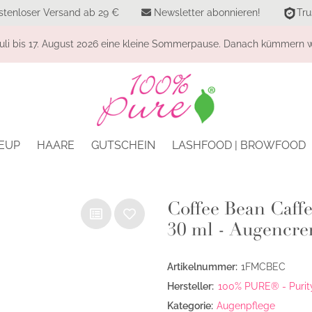
stenloser Versand ab 29 €
Newsletter abonnieren!
Tru
li bis 17. August 2026 eine kleine Sommerpause. Danach kümmern wi
EUP
HAARE
GUTSCHEIN
LASHFOOD | BROWFOOD
Coffee Bean Caff
30 ml - Augencr
Artikelnummer:
1FMCBEC
Hersteller:
100% PURE® - Purity
Kategorie:
Augenpflege