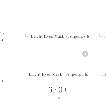
 -
Bright Eyes Mask - Augenpads
Ch
um
6,40 €
7,50 €