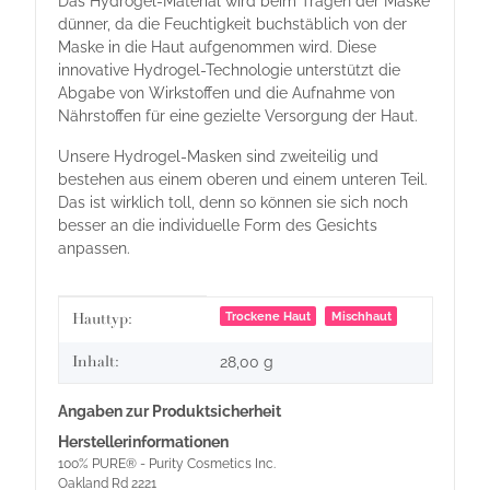
Das Hydrogel-Material wird beim Tragen der Maske
dünner, da die Feuchtigkeit buchstäblich von der
Maske in die Haut aufgenommen wird. Diese
innovative Hydrogel-Technologie unterstützt die
Abgabe von Wirkstoffen und die Aufnahme von
Nährstoffen für eine gezielte Versorgung der Haut.
Unsere Hydrogel-Masken sind zweiteilig und
bestehen aus einem oberen und einem unteren Teil.
Das ist wirklich toll, denn so können sie sich noch
besser an die individuelle Form des Gesichts
anpassen.
Produkteigenschaft
Wert
Trockene Haut
Mischhaut
Hauttyp:
Inhalt:
28,00 g
Angaben zur Produktsicherheit
Herstellerinformationen
100% PURE® - Purity Cosmetics Inc.
Oakland Rd 2221