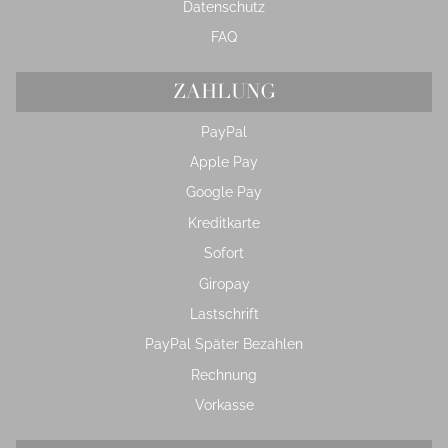
Datenschutz
FAQ
ZAHLUNG
PayPal
Apple Pay
Google Pay
Kreditkarte
Sofort
Giropay
Lastschrift
PayPal Später Bezahlen
Rechnung
Vorkasse