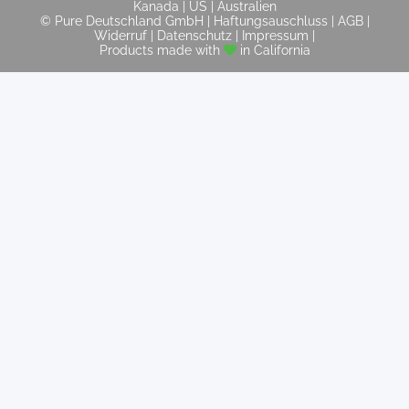
Kanada
|
US
|
Australien
© Pure Deutschland GmbH |
Haftungsauschluss
|
AGB
|
Widerruf
|
Datenschutz
|
Impressum
|
Products made with
in California