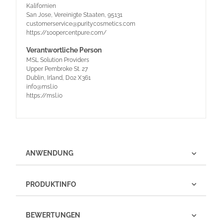
Kalifornien
San Jose, Vereinigte Staaten, 95131
customerservice@puritycosmetics.com
https://100percentpure.com/
Verantwortliche Person
MSL Solution Providers
Upper Pembroke St. 27
Dublin, Irland, D02 X361
info@msl.io
https://msl.io
ANWENDUNG
PRODUKTINFO
BEWERTUNGEN