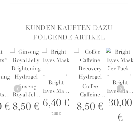
KUNDEN KAUFTEN DAZU
FOLGENDE ARTIKEL
Bright
Bright
Ginseng
Coffee
Eyes Mask
Eyes Mask
ts®
Royal Jelly
Caffeine
-
5er Pack -
6,40 €
30,00
a
Brightening
Recovery
0 €
8,50 €
8,50 €
Augenpads
Augenpads
ning
Hydrogel
Hydrogel
7,50 €
€
ra
Mask -
Mask -
ea -
Gesichtsmaske
Gesichtsmaske
tusche