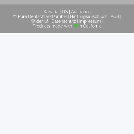
Kanada
|
US
|
Australien
© Pure Deutschland GmbH |
Haftungsauschluss
|
AGB
|
Widerruf
|
Datenschutz
|
Impressum
|
Products made with
in California