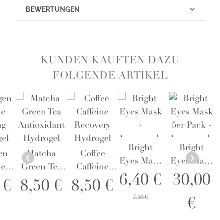
BEWERTUNGEN
KUNDEN KAUFTEN DAZU
FOLGENDE ARTIKEL
Bright
Bright
en
Matcha
Coffee
Eyes Mask
Eyes Mask
de
Green Tea
Caffeine
-
5er Pack -
6,40 €
30,00
ng
Antioxidant
Recovery
 €
8,50 €
8,50 €
Augenpads
Augenpads
el
Hydrogel
Hydrogel
7,50 €
€
-
Mask -
Mask -
smaske
Gesichtsmaske
Gesichtsmaske