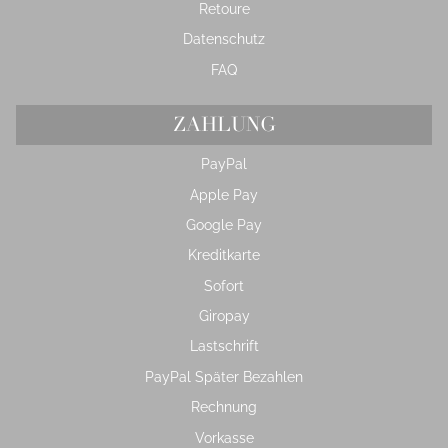
Retoure
Datenschutz
FAQ
ZAHLUNG
PayPal
Apple Pay
Google Pay
Kreditkarte
Sofort
Giropay
Lastschrift
PayPal Später Bezahlen
Rechnung
Vorkasse