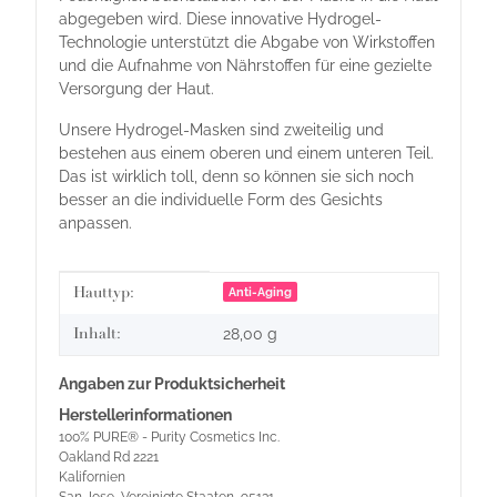
abgegeben wird. Diese innovative Hydrogel-
Technologie unterstützt die Abgabe von Wirkstoffen
und die Aufnahme von Nährstoffen für eine gezielte
Versorgung der Haut.
Unsere Hydrogel-Masken sind zweiteilig und
bestehen aus einem oberen und einem unteren Teil.
Das ist wirklich toll, denn so können sie sich noch
besser an die individuelle Form des Gesichts
anpassen.
Produkteigenschaft
Wert
Hauttyp:
Anti-Aging
Inhalt:
28,00 g
Angaben zur Produktsicherheit
Herstellerinformationen
100% PURE® - Purity Cosmetics Inc.
Oakland Rd 2221
Kalifornien
San Jose, Vereinigte Staaten, 95131