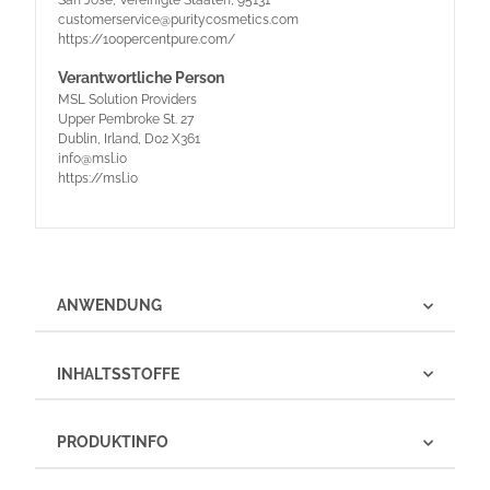
customerservice@puritycosmetics.com
https://100percentpure.com/
Verantwortliche Person
MSL Solution Providers
Upper Pembroke St. 27
Dublin, Irland, D02 X361
info@msl.io
https://msl.io
ANWENDUNG
INHALTSSTOFFE
PRODUKTINFO