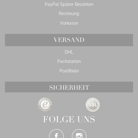
PayPal Später Bezahlen
Rechnung
Vorkasse
VERSAND
DHL
Packstation
Postfiliale
SICHERHEIT
FOLGE UNS