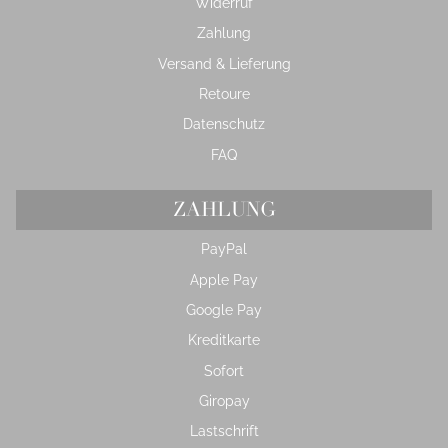
Widerruf
Zahlung
Versand & Lieferung
Retoure
Datenschutz
FAQ
ZAHLUNG
PayPal
Apple Pay
Google Pay
Kreditkarte
Sofort
Giropay
Lastschrift