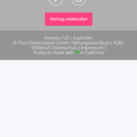
Vertrag widerrufen
Kanada
|
US
|
Australien
© Pure Deutschland GmbH |
Haftungsauschluss
|
AGB
|
Widerruf
|
Datenschutz
|
Impressum
|
Products made with
in California