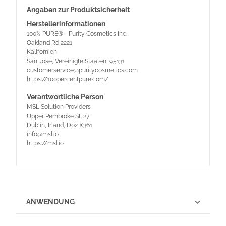
Angaben zur Produktsicherheit
Herstellerinformationen
100% PURE® - Purity Cosmetics Inc.
Oakland Rd 2221
Kalifornien
San Jose, Vereinigte Staaten, 95131
customerservice@puritycosmetics.com
https://100percentpure.com/
Verantwortliche Person
MSL Solution Providers
Upper Pembroke St. 27
Dublin, Irland, D02 X361
info@msl.io
https://msl.io
ANWENDUNG