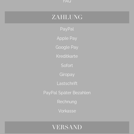
FAQ
ZAHLUNG
PayPal
Apple Pay
Google Pay
Kreditkarte
Sofort
Giropay
Lastschrift
PayPal Später Bezahlen
Rechnung
Vorkasse
VERSAND