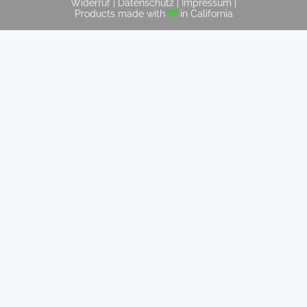
Widerruf
|
Datenschutz
|
Impressum
|
Products made with
in California