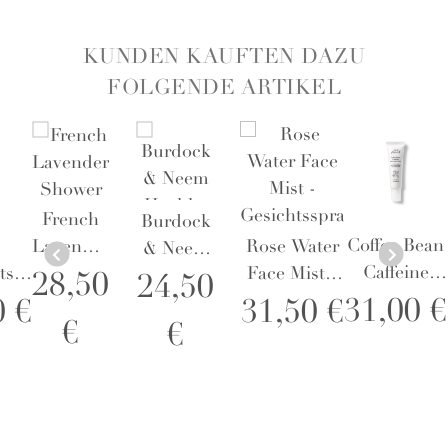
KUNDEN KAUFTEN DAZU
FOLGENDE ARTIKEL
French
Burdock
Coffee Bean
Lavender
Rose Water
& Neem
Caffeine
ts®
Shower
Face Mist -
Healthy
28,50
24,50
Brightening
a
Gel 474
Gesichtsspray
Scalp
31,00 €
0 €
31,50 €
€
€
Eye Cream
ning
ml -
Shampoo
30 ml -
ra
Duschgel
236 ml
Augencreme
ea -
tusche