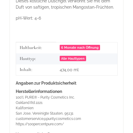
Dieses köstliche Duschgel verwöhnt Sie mit dem
Duft von saftigen, tropischen Mangostan-Früchten.
pH-Wert: 4-6
Produkteigenschaft
Wert
Haltbarkeit:
6 Monate nach Öffnung
Hauttyp:
Alle Hauttypen
Inhalt:
474,00 ml
Angaben zur Produktsicherheit
Herstellerinformationen
100% PURE® - Purity Cosmetics Inc.
Oakland Rd 2221
Kalifornien
San Jose, Vereinigte Staaten, 95131
customerservice@puritycosmetics.com
https://100percentpure.com/