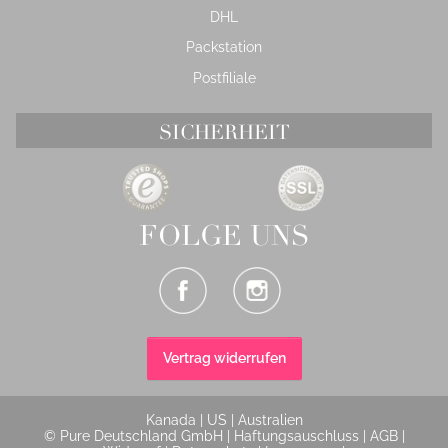
DHL
Packstation
Postfiliale
SICHERHEIT
FOLGE UNS
Vertrag widerrufen
Kanada
|
US
|
Australien
© Pure Deutschland GmbH |
Haftungsauschluss
|
AGB
|