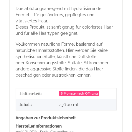
Durchblutungsanregend mit hydratisierender
Formel – für gesünderes, gepflegtes und
vitalisiertes Haar.
Dieses Produkt ist sanft genug für coloriertes Haar
und für alle Haartypen geeignet.
Vollkommen natürliche Formel basierend auf
natürlichen Inhaltsstoffen. Hier werden Sie keine
synthetischen Stoffe, künstliche Duftstoffe
oder Konservierungsstoffe, Sulfate, Silikone oder
andere aggressive Stoffe finden, die das Haar
beschädigen oder austrocknen können.
Produkteigenschaft
Wert
Haltbarkeit:
6 Monate nach Öffnung
Inhalt:
236,00 ml
Angaben zur Produktsicherheit
Herstellerinformationen
100% PURE® - Purity Cosmetics Inc.