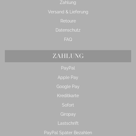
Zahlung
Versand & Lieferung
Retoure
Datenschutz
FAQ
ZAHLUNG
PayPal
Apple Pay
Google Pay
Kreditkarte
Sofort
Giropay
Lastschrift
PayPal Später Bezahlen