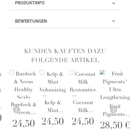
PRODUKTINFO
BEWERTUNGEN
KUNDEN KAUFTEN DAZU
FOLGENDE ARTIKEL
Kelp &
Coconut
Burdock &
Fruit
Mint
Milk
Neem
Pigments®
g
0
Volumizing
Restorative
24,50
24,50
Healthy
24,50
Ultra
o
28,50 €
Shampoo
Shampoo
Scalp
Lengthening