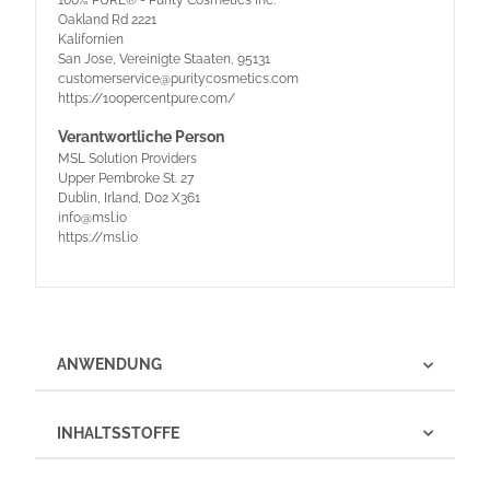
Oakland Rd 2221
Kalifornien
San Jose, Vereinigte Staaten, 95131
customerservice@puritycosmetics.com
https://100percentpure.com/
Verantwortliche Person
MSL Solution Providers
Upper Pembroke St. 27
Dublin, Irland, D02 X361
info@msl.io
https://msl.io
ANWENDUNG
INHALTSSTOFFE