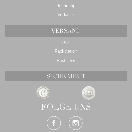
Rechnung
Vorkasse
VERSAND
DHL
Packstation
Postfiliale
SICHERHEIT
FOLGE UNS