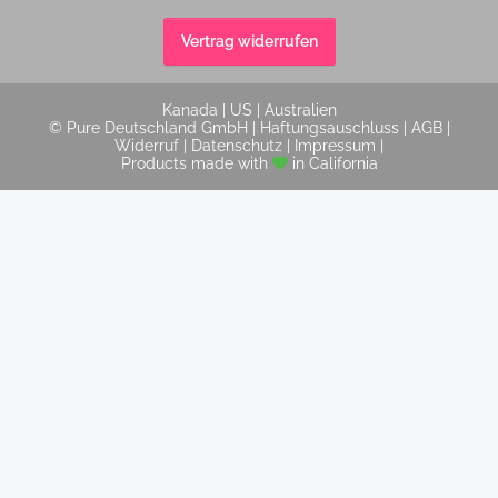
Vertrag widerrufen
Kanada
|
US
|
Australien
© Pure Deutschland GmbH |
Haftungsauschluss
|
AGB
|
Widerruf
|
Datenschutz
|
Impressum
|
Products made with
in California