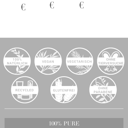
€
€
236 ml
236 ml
€
Conditioner
Mascara
236 ml
Black Tea -
Wimperntus
100% PURE