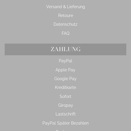
Versand & Lieferung
Retoure
Datenschutz
FAQ
ZAHLUNG
PayPal
Apple Pay
Google Pay
Kreditkarte
Sofort
Giropay
Lastschrift
PayPal Später Bezahlen