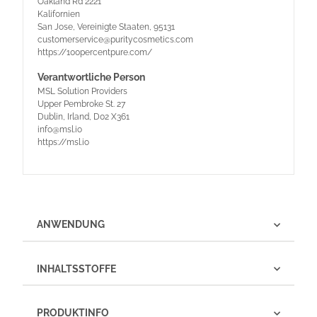
Oakland Rd 2221
Kalifornien
San Jose, Vereinigte Staaten, 95131
customerservice@puritycosmetics.com
https://100percentpure.com/
Verantwortliche Person
MSL Solution Providers
Upper Pembroke St. 27
Dublin, Irland, D02 X361
info@msl.io
https://msl.io
ANWENDUNG
INHALTSSTOFFE
PRODUKTINFO