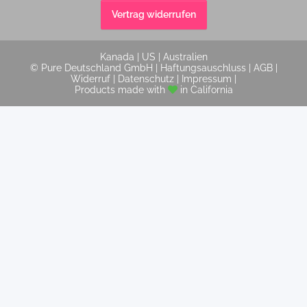
Vertrag widerrufen
Kanada
|
US
|
Australien
© Pure Deutschland GmbH |
Haftungsauschluss
|
AGB
|
Widerruf
|
Datenschutz
|
Impressum
|
Products made with
in California