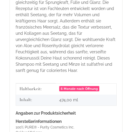
gleichzeitig für Sprungkraft, Fülle und Glanz. Die
Rezeptur ist von Fachleuten entwickelt worden und
enthält Seetang, der für mehr Volumen und
kräftigeres Haar sorgt. Außerdem enthält sie
französisches Meersalz, das die Textur verbessert,
und Kollagen aus Seetang, das für
unvergleichlichen Glanz sorgt. Die wohltuende Kraft
von Aloe und Rosenhydrolat gleicht verlorene
Feuchtigkeit aus, während das sanfte, verseifte
Kokosnussöl Deine Haut schonend reinigt. Dieses
Shampoo mit Seetang und Minze ist sulfatfrei und
sanft genug für coloriertes Haar.
Produkteigenschaft
Wert
Haltbarkeit:
6 Monate nach Öffnung
Inhalt:
474,00 ml
Angaben zur Produktsicherheit
Herstellerinformationen
100% PURE® - Purity Cosmetics Inc.