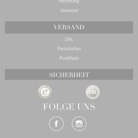
Rechnung
Vorkasse
VERSAND
DHL
Packstation
Postfiliale
SICHERHEIT
FOLGE UNS