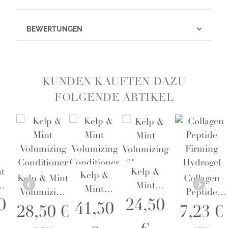
BEWERTUNGEN
KUNDEN KAUFTEN DAZU
FOLGENDE ARTIKEL
t
Kelp &
Kelp &
Kelp & Mint
Collagen
Mint
Mint
Volumizing
Peptide
ive
Volumizing
0
24,50
Volumizing
41,50
Conditioner
Firming
28,50 €
7,23 €
oo
Shampoo
Conditioner
384 ml -
Hydrogel
236 ml