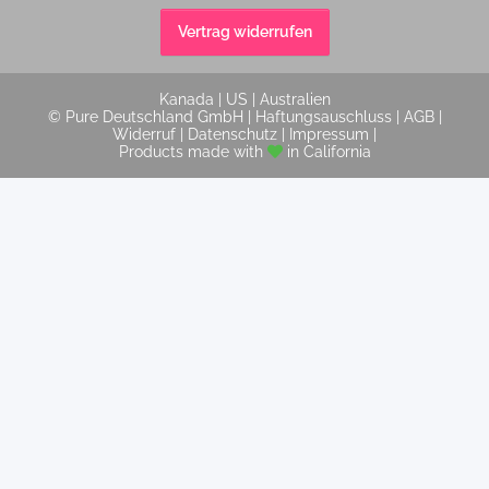
Vertrag widerrufen
Kanada
|
US
|
Australien
© Pure Deutschland GmbH |
Haftungsauschluss
|
AGB
|
Widerruf
|
Datenschutz
|
Impressum
|
Products made with
in California