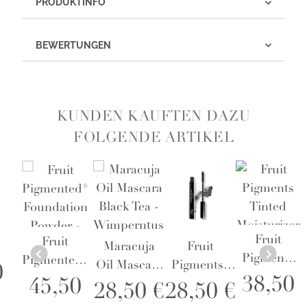
PRODUKTINFO
BEWERTUNGEN
KUNDEN KAUFTEN DAZU
FOLGENDE ARTIKEL
Fruit
Fruit
Maracuja
Fruit
Pigments
Pigmented®
Oil Mascara
Pigments®
0
Tinted
Foundation
38,50
45,50
r
Black Tea -
Ultra
28,50 €
28,50 €
Moisturizer
Powder -
t
Wimperntusche
Lengthening