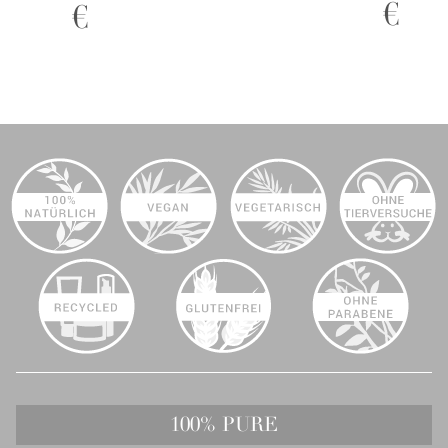
€
€
- Getönte
Creme
Mascara
Tagespflege
Black Tea -
- White
Wimperntusche
Peach
100% PURE