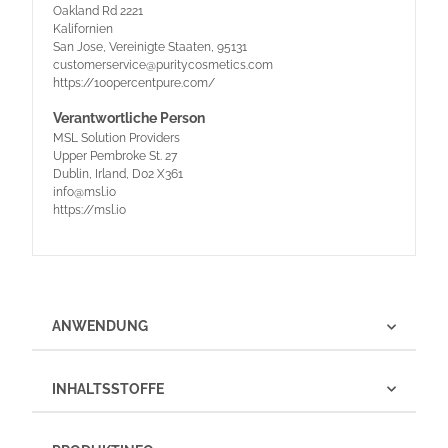
Oakland Rd 2221
Kalifornien
San Jose, Vereinigte Staaten, 95131
customerservice@puritycosmetics.com
https://100percentpure.com/
Verantwortliche Person
MSL Solution Providers
Upper Pembroke St. 27
Dublin, Irland, D02 X361
info@msl.io
https://msl.io
ANWENDUNG
INHALTSSTOFFE