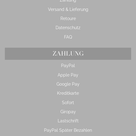
Zahlung
Versand & Lieferung
Retoure
Datenschutz
FAQ
ZAHLUNG
PayPal
Apple Pay
Google Pay
Kreditkarte
Sofort
Giropay
Lastschrift
PayPal Später Bezahlen