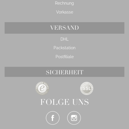
Rechnung
Vorkasse
VERSAND
DHL
Packstation
Postfiliale
SICHERHEIT
FOLGE UNS