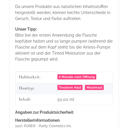
Da unsere Produkte aus natürlichen Inhaltsstoffen
hergestellt werden, können leichte Unterschiede in
Geruch, Textur und Farbe auftreten.
Unser Tipp:
Bitte bei der ersten Anwendung die Flasche
kopfüber halten und so lange pumpen (während die
Flasche auf dem Kopf steht) bis die Airless-Pumpe
aktiviert ist und der Tinted Moisturizer aus der
Flasche gepumpt wird.
Produkteigenschaft
Wert
Haltbarkeit:
6 Monate nach Öffnung
Trockene Haut
Mischhaut
Hauttyp:
Inhalt:
50,00 ml
Angaben zur Produktsicherheit
Herstellerinformationen
100% PURE® - Purity Cosmetics Inc.