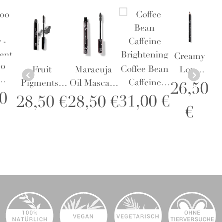
Creamy
o
Coffee Bean
Fruit
Maracuja
Long
Caffeine
Pigments®
Oil Mascara
Last
26,50
 -
0
Brightening
Ultra
Black Tea -
Eyeliner
31,00 €
28,50 €
28,50 €
ent
€
Eye Cream
Lengthening
Wimperntusche
Blackest
30 ml -
Mascara
Augencreme
Black Tea -
Wimperntusche