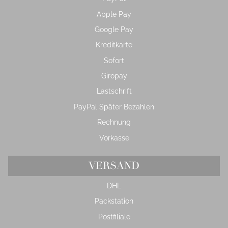
Apple Pay
Google Pay
Kreditkarte
Sofort
Giropay
Lastschrift
PayPal Später Bezahlen
Rechnung
Vorkasse
VERSAND
DHL
Packstation
Postfiliale