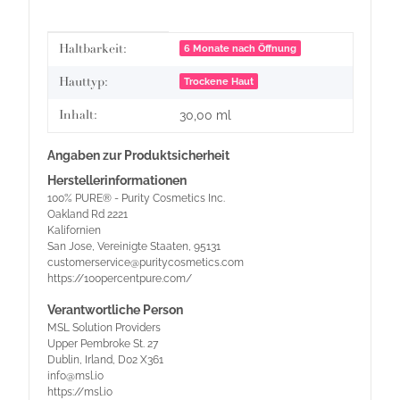
Produkteigenschaft
Wert
Haltbarkeit:
6 Monate nach Öffnung
Hauttyp:
Trockene Haut
Inhalt:
30,00 ml
Angaben zur Produktsicherheit
Herstellerinformationen
100% PURE® - Purity Cosmetics Inc.
Oakland Rd 2221
Kalifornien
San Jose, Vereinigte Staaten, 95131
customerservice@puritycosmetics.com
https://100percentpure.com/
Verantwortliche Person
MSL Solution Providers
Upper Pembroke St. 27
Dublin, Irland, D02 X361
info@msl.io
https://msl.io