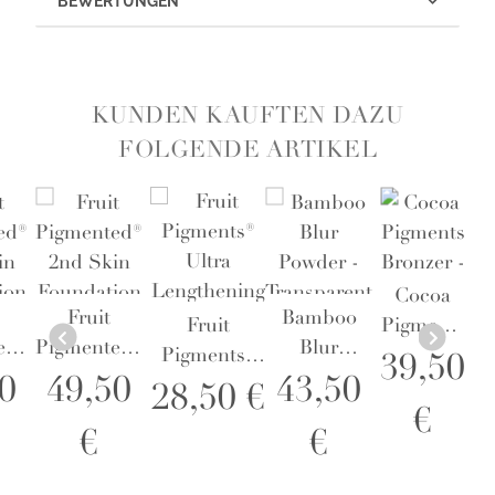
BEWERTUNGEN
KUNDEN KAUFTEN DAZU
FOLGENDE ARTIKEL
Cocoa
Fruit
Bamboo
Fruit
Pigments
ed®
Pigmented®
Blur
Pigments®
Bronzer -
39,50
in
2nd Skin
Powder -
0
49,50
43,50
Ultra
Cocoa
28,50 €
ion
Foundation
Transparent
€
Lengthening
Kissed
€
€
 4
- Shade 2
Mascara
Black Tea -