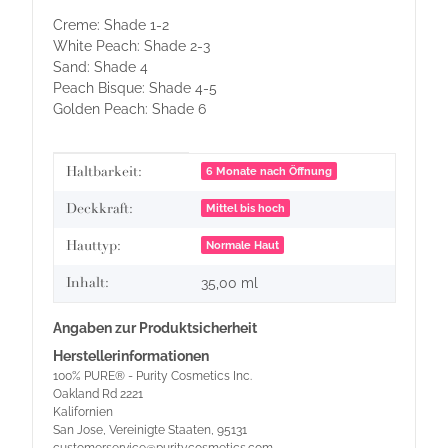
Creme: Shade 1-2
White Peach: Shade 2-3
Sand: Shade 4
Peach Bisque: Shade 4-5
Golden Peach: Shade 6
Produkteigenschaft
Wert
Haltbarkeit:
6 Monate nach Öffnung
Deckkraft:
Mittel bis hoch
Hauttyp:
Normale Haut
Inhalt:
35,00 ml
Angaben zur Produktsicherheit
Herstellerinformationen
100% PURE® - Purity Cosmetics Inc.
Oakland Rd 2221
Kalifornien
San Jose, Vereinigte Staaten, 95131
customerservice@puritycosmetics.com