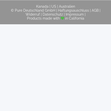
Kanada
|
US
|
Australien
© Pure Deutschland GmbH |
Haftungsauschluss
|
AGB
|
Widerruf
|
Datenschutz
|
Impressum
|
Products made with
in California