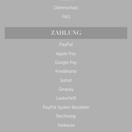
Datenschutz
FAQ
ZAHLUNG
PayPal
Apple Pay
Google Pay
Kreditkarte
Sofort
Giropay
Lastschrift
PayPal Später Bezahlen
Rechnung
Vorkasse