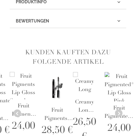
PRODUKTINFO
BEWERTUNGEN
KUNDEN KAUFTEN DAZU
FOLGENDE ARTIKEL
Creamy
Fruit
Fruit
Fruit
Long
Pigments
Pigmented®
ts
Pigments®
Last
26,50
Lip Gloss
24,00
Lip Gloss
24,00
oss
Ultra
Eyeliner
0 €
28,50 €
Strawberry
Pink
nate
Lengthening
Dark