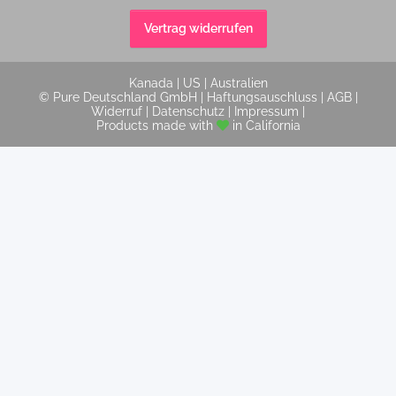
Vertrag widerrufen
Kanada
|
US
|
Australien
© Pure Deutschland GmbH |
Haftungsauschluss
|
AGB
|
Widerruf
|
Datenschutz
|
Impressum
|
Products made with
in California