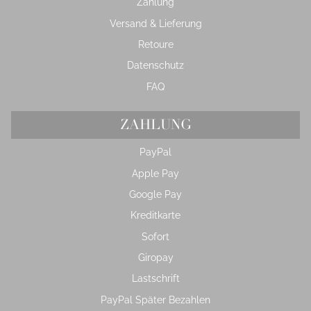
Zahlung
Versand & Lieferung
Retoure
Datenschutz
FAQ
ZAHLUNG
PayPal
Apple Pay
Google Pay
Kreditkarte
Sofort
Giropay
Lastschrift
PayPal Später Bezahlen