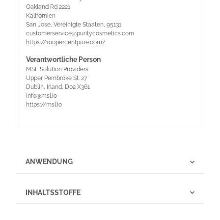
Oakland Rd 2221
Kalifornien
San Jose, Vereinigte Staaten, 95131
customerservice@puritycosmetics.com
https://100percentpure.com/
Verantwortliche Person
MSL Solution Providers
Upper Pembroke St. 27
Dublin, Irland, D02 X361
info@msl.io
https://msl.io
ANWENDUNG
INHALTSSTOFFE