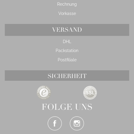
Rechnung
Vorkasse
VERSAND
DHL
Packstation
Postfiliale
SICHERHEIT
FOLGE UNS