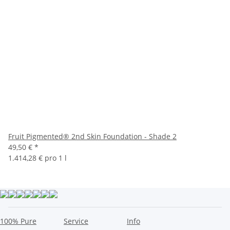
Fruit Pigmented® 2nd Skin Foundation - Shade 2
49,50 €
*
1.414,28 € pro 1 l
100% Pure
Service
Info