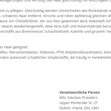
Ablagerungen und versorgt das Haar gleichzeitig mit Feuchtigkeit
und zu pflegen. Gleichzeitig werden Unreinheiten wie Rückstände 
schweres Haar entfernt. Kirsche und roher Apfelessig gleichen di
äure, ein Chelatbildner, der aus Reis gewonnen wird, bekämpft S
 Haares wiederhergestellt. Aloe-Vera-Saft und Rosenhydrolat ber
zenstoffe aus Brennnessel, Schachtelhalm, Kamille und grünem Tee
es Haar geeignet.
ffen, Petrochemikalien, Silikonen, PTFE (Polytetrafluorethylen), St
nden potenziell schädlicher Inhaltsstoffe, die häufig in herkömml
Verantwortliche Person
MSL Solution Providers
Upper Pembroke St. 27
Dublin, Irland, D02 X361