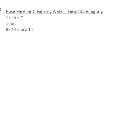
e
Rose Micellar Cleansing Water - Gesichtsreinigung
17,25 €
*
34,50 €
82,14 € pro 1 l