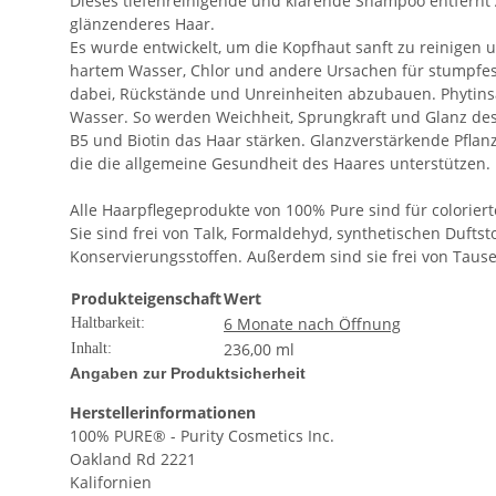
Dieses tiefenreinigende und klärende Shampoo entfernt 
glänzenderes Haar.
Es wurde entwickelt, um die Kopfhaut sanft zu reinigen 
hartem Wasser, Chlor und andere Ursachen für stumpfes, 
dabei, Rückstände und Unreinheiten abzubauen. Phytins
Wasser. So werden Weichheit, Sprungkraft und Glanz des
B5 und Biotin das Haar stärken. Glanzverstärkende Pflan
die die allgemeine Gesundheit des Haares unterstützen.
Alle Haarpflegeprodukte von 100% Pure sind für coloriert
Sie sind frei von Talk, Formaldehyd, synthetischen Duftsto
Konservierungsstoffen. Außerdem sind sie frei von Tause
Produkteigenschaft
Wert
6 Monate nach Öffnung
Haltbarkeit:
236,00 ml
Inhalt:
Angaben zur Produktsicherheit
Herstellerinformationen
100% PURE® - Purity Cosmetics Inc.
Oakland Rd 2221
Kalifornien