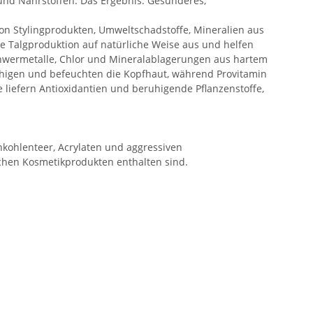
 und Nährstoffen. Das Ergebnis: Gesünderes,
von Stylingprodukten, Umweltschadstoffe, Mineralien aus
e Talgproduktion auf natürliche Weise aus und helfen
chwermetalle, Chlor und Mineralablagerungen aus hartem
uhigen und befeuchten die Kopfhaut, während Provitamin
 liefern Antioxidantien und beruhigende Pflanzenstoffe,
einkohlenteer, Acrylaten und aggressiven
ichen Kosmetikprodukten enthalten sind.