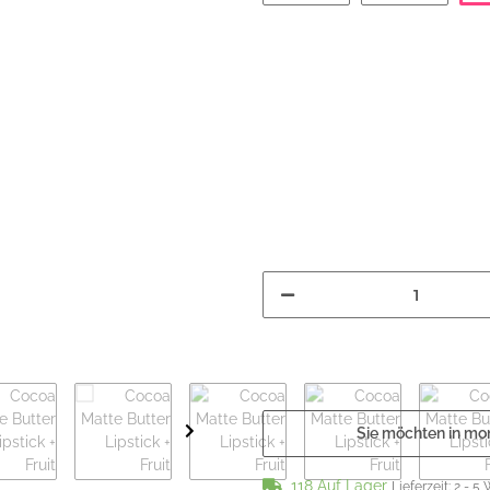
Plume Pink
Sonora
Sie möchten in mo
118 Auf Lager
Lieferzeit:
2 - 5