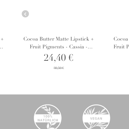
 +
Cocoa Butter Matte Lipstick +
Cocoa 
Fruit Pigments - Cassia -
Fruit 
Lippenstift
24,40 €
30,50 €