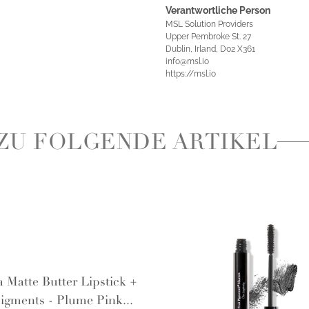
Verantwortliche Person
MSL Solution Providers
Upper Pembroke St. 27
Dublin, Irland, D02 X361
info@msl.io
https://msl.io
ZU FOLGENDE ARTIKEL