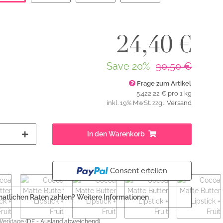
Sahara
Savanna
Strawberry Cactus
Winecup
24,40 €
Save
20%
30,50 €
Frage zum Artikel
5.422,22 € pro 1 kg
inkl. 19% MwSt. zzgl.
Versand
In den Warenkorb
Consent erteilen
natlichen Raten zahlen?
Weitere Informationen
 Werktage
(DE - Ausland abweichend)