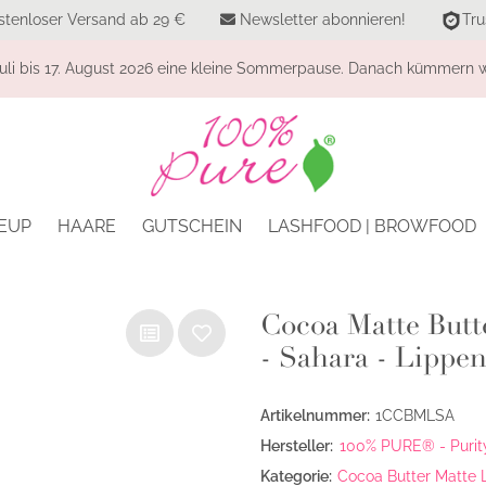
stenloser Versand ab 29 €
Newsletter abonnieren!
Tru
li bis 17. August 2026 eine kleine Sommerpause. Danach kümmern wi
EUP
HAARE
GUTSCHEIN
LASHFOOD | BROWFOOD
Cocoa Matte Butte
- Sahara - Lippens
Artikelnummer:
1CCBMLSA
Hersteller:
100% PURE® - Purity
Kategorie:
Cocoa Butter Matte L