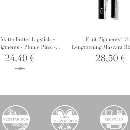
Matte Butter Lipstick +
Fruit Pigments® Ul
Pigments - Plume Pink -
Lengthening Mascara Bla
Lippenstift
Wimperntusche
24,40 €
28,50 €
30,50 €