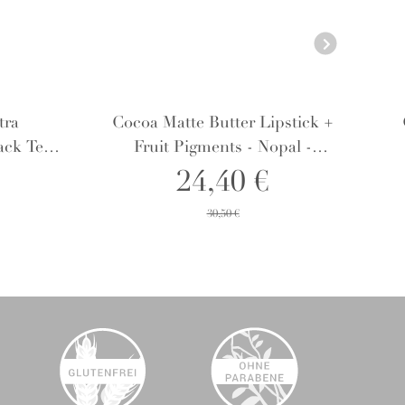
tra
Cocoa Matte Butter Lipstick +
ck Tea -
Fruit Pigments - Nopal -
Lippenstift
24,40 €
30,50 €