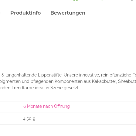
e
Produktinfo
Bewertungen
 langanhaltende Lippenstifte. Unsere innovative, rein pflanzliche For
pigmenten und pflegenden Komponenten aus Kakaobutter, Sheabutter
nden Trendfarbe ideal in Szene gesetzt.
6 Monate nach Öffnung
4,50 g