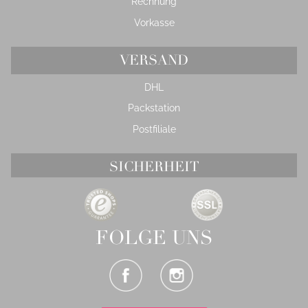
Rechnung
Vorkasse
VERSAND
DHL
Packstation
Postfiliale
SICHERHEIT
FOLGE UNS