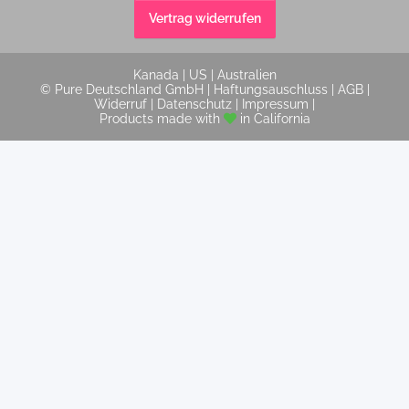
Vertrag widerrufen
Kanada
|
US
|
Australien
© Pure Deutschland GmbH |
Haftungsauschluss
|
AGB
|
Widerruf
|
Datenschutz
|
Impressum
|
Products made with
in California