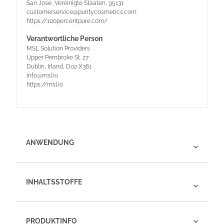
San Jose, Vereinigte Staaten, 95131
customerservice@puritycosmetics.com
https://100percentpure.com/
Verantwortliche Person
MSL Solution Providers
Upper Pembroke St. 27
Dublin, Irland, D02 X361
info@msl.io
https://msl.io
ANWENDUNG
INHALTSSTOFFE
PRODUKTINFO