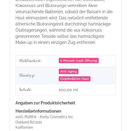
Kokosnuss und Blutorange vertreiben Akne
verursachende Bakterien, sobald der Balsam in die
Haut einmassiert wird. Das natürlich entfettende
ätherische Blutorangenöl durchdringt hartnäckige
Ölablagerungen, während die aus Kokosnuss
gewonnenen Tenside selbst das hartnäckigste
Make-up in einem einzigen Zug entfernen.
Produkteigenschaft
Wert
Haltbarkeit:
6 Monate nach Öffnung
Anti-Aging
Hauttyp:
Empfindliche Haut
Inhalt:
100,00 ml
Angaben zur Produktsicherheit
Herstellerinformationen
100% PURE® - Purity Cosmetics Inc.
Oakland Rd 2221
Kalifornien