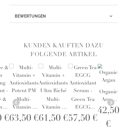
BEWERTUNGEN
KUNDEN KAUFTEN DAZU
FOLGENDE ARTIKEL
Organic
e &
Multi-
Multi-
Green Tea
Argan
w
Vitamin +
Vitamin +
EGCG
Oil
42,50
ing
Antioxidants
Antioxidants
Antioxidant
0 €
63,50 €
61,50 €
57,50 €
€
nt -
Potent PM
Ultra Riché
Serum -