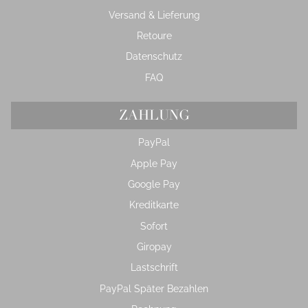
Versand & Lieferung
Retoure
Datenschutz
FAQ
ZAHLUNG
PayPal
Apple Pay
Google Pay
Kreditkarte
Sofort
Giropay
Lastschrift
PayPal Später Bezahlen