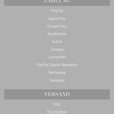
ZAHLUNG
PayPal
Apple Pay
Google Pay
Kreditkarte
Sofort
Giropay
Lastschrift
PayPal Später Bezahlen
Rechnung
Vorkasse
VERSAND
DHL
Packstation