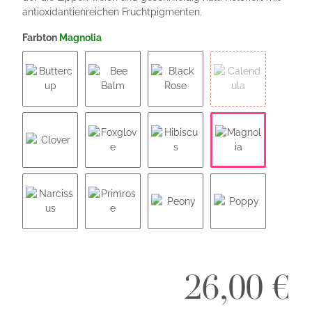
antioxidantienreichen Fruchtpigmenten.
Farbton
Magnolia
Buttercup
Bee Balm
Black Rose
Calendula
Magnolia
Clover
Foxglove
Hibiscus
Narcissus
Primrose
Peony
Poppy
26,00 €