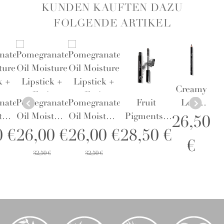
KUNDEN KAUFTEN DAZU
FOLGENDE ARTIKEL
Creamy
nate
Pomegranate
Pomegranate
Fruit
Long
ture
Oil Moisture
Oil Moisture
Pigments®
Last
26,50
k +
Lipstick +
Lipstick +
Ultra
Eyeliner
0 €
26,00 €
26,00 €
28,50 €
€
Fruit
Fruit
Lengthening
Blackest
32,50 €
32,50 €
s -
Pigments -
Pigments -
Mascara
us -
Primrose -
Foxglove -
Black Tea -
tift
Lippenstift
Lippenstift
Wimperntusche