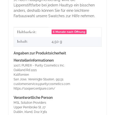
Lippenstiftfarbe bei jedem Hauttyp ein bisschen
anders, deshalb können Sie für eine leichtere
Farbauswahl unsere Swatches zur Hilfe nehmen.
Produkteigenschaft
Wert
Haltbarkeit:
6 Monate nach Öffnung
Inhalt:
4,50 g
Angaben zur Produktsicherheit
Herstellerinformationen
100% PURE® - Purity Cosmetics Inc.
Oakland Rd 2221
Kalifornien
San Jose, Vereinigte Staaten, 95131
customerservice@puritycosmetics.com
https://100percentpure.com/
Verantwortliche Person
MSL Solution Providers
Upper Pembroke St. 27
Dublin, Irland, D02 X361