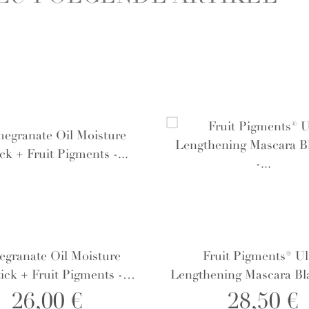
granate Oil Moisture
Fruit Pigments® Ul
ick + Fruit Pigments -
Lengthening Mascara Bla
imrose - Lippenstift
Wimperntusche
26,00 €
28,50 €