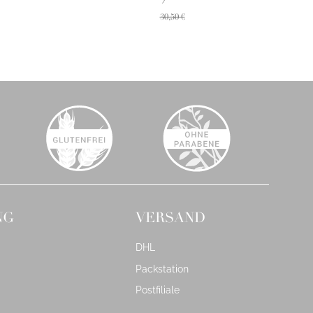
30,50 €
NG
VERSAND
DHL
Packstation
Postfiliale