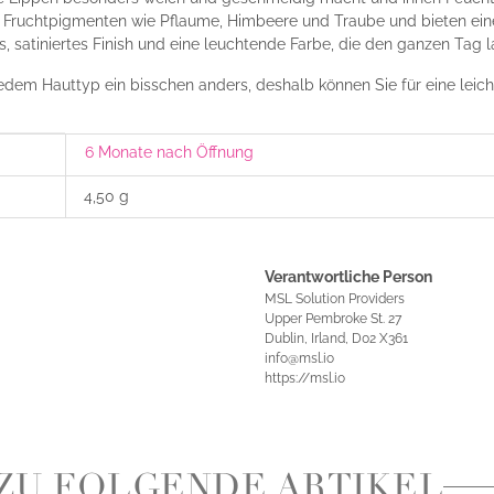
n Fruchtpigmenten wie Pflaume, Himbeere und Traube und bieten eine
, satiniertes Finish und eine leuchtende Farbe, die den ganzen Tag l
jedem Hauttyp ein bisschen anders, deshalb können Sie für eine lei
6 Monate nach Öffnung
4,50 g
Verantwortliche Person
MSL Solution Providers
Upper Pembroke St. 27
Dublin, Irland, D02 X361
info@msl.io
https://msl.io
ZU FOLGENDE ARTIKEL