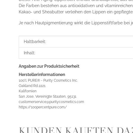
Die Farben bestehen aus antioxidativen und vitaminreiche
Kakao- und Sheabutter verleihen den Lippen ein gepflegtes
Je nach Hautpigmentierung wirkt die Lippenstiftfarbe bei 
Produkteigenschaft
Wert
Haltbarkeit:
Inhalt:
Angaben zur Produktsicherheit
Herstellerinformationen
100% PURE® - Purity Cosmetics Inc.
Oakland Rd 2221
Kalifornien
San Jose, Vereinigte Staaten, 95131
customerservice@puritycosmetics.com
https://100percentpure.com/
KUNDEN KAUFTEN DA