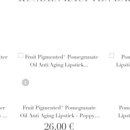
er
Fruit Pigmented® Pomegranate
Pome
 -
Oil Anti Aging Lipstick - Poppy -
Lipst
Lippenstift
Pr
26,00 €