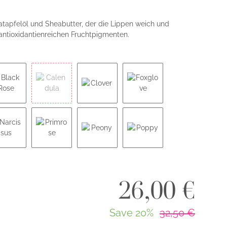
atapfelöl und Sheabutter, der die Lippen weich und
 antioxidantienreichen Fruchtpigmenten.
Black Rose
Calendula
Clover
Foxglove
Narcissus
Primrose
Peony
Poppy
26,00 €
Save
20%
32,50 €