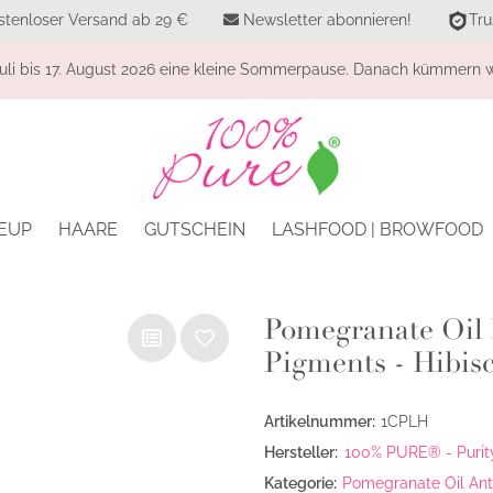
stenloser Versand ab 29 €
Newsletter abonnieren!
Tru
li bis 17. August 2026 eine kleine Sommerpause. Danach kümmern wi
EUP
HAARE
GUTSCHEIN
LASHFOOD | BROWFOOD
Pomegranate Oil M
Pigments - Hibisc
Artikelnummer:
1CPLH
Hersteller:
100% PURE® - Purity
Kategorie:
Pomegranate Oil Anti