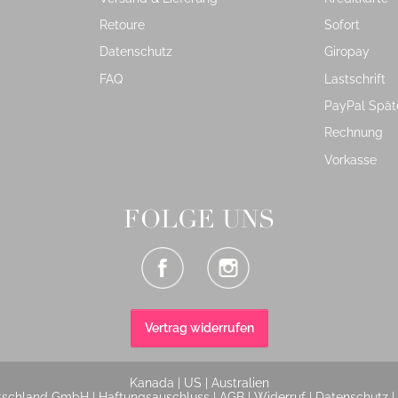
Retoure
Sofort
Datenschutz
Giropay
FAQ
Lastschrift
PayPal Spät
Rechnung
Vorkasse
FOLGE UNS
Vertrag widerrufen
Kanada
|
US
|
Australien
tschland GmbH |
Haftungsauschluss
|
AGB
|
Widerruf
|
Datenschutz
|