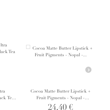
tra
Cocoa Matte Butter Lipstick +
ck Tea -
Fruit Pigments - Nopal -
Lippenstift
24,40 €