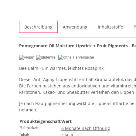
Beschreibung
Anwendung
Inhaltsstoffe
P
Pomegranate Oil Moisture Lipstick + Fruit Pigments - 
Bee Balm - Ein warmes, leichtes Rosapink.
Dieser Anti-Aging-Lippenstift enthält Granatapfelöl, da
Die Farben bestehen aus antioxidativen und vitaminreic
Farbtönen. Kakao- und Sheabutter verleihen den Lippen ei
Je nach Hautpigmentierung wirkt die Lippenstiftfarbe be
nehmen.
Produkteigenschaft
Wert
6 Monate nach Öffnung
Haltbarkeit:
4,50 g
Inhalt: