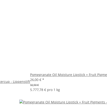
Pomegranate Oil Moisture Lipstick + Fruit Pigmen
26,00 €
*
ercup - Lippenstift
32,50 €
5.777,78 € pro 1 kg