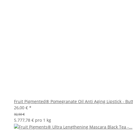
Fruit Pigmented® Pomegranate Oil Anti Aging Lipstick - Butt
26,00 €
*
32,50 €
5.777,78 € pro 1 kg