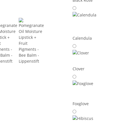
Black Rose
Calendula
Clover
Foxglove