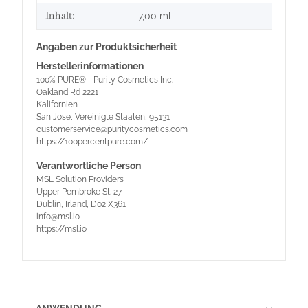
Inhalt:
7,00 ml
Angaben zur Produktsicherheit
Herstellerinformationen
100% PURE® - Purity Cosmetics Inc.
Oakland Rd 2221
Kalifornien
San Jose, Vereinigte Staaten, 95131
customerservice@puritycosmetics.com
https://100percentpure.com/
Verantwortliche Person
MSL Solution Providers
Upper Pembroke St. 27
Dublin, Irland, D02 X361
info@msl.io
https://msl.io