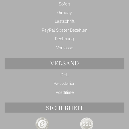
Sofort
Giropay
Lastschrift
PayPal Später Bezahlen
Rechnung
Vorkasse
VERSAND
DHL
Packstation
Postfiliale
SICHERHEIT