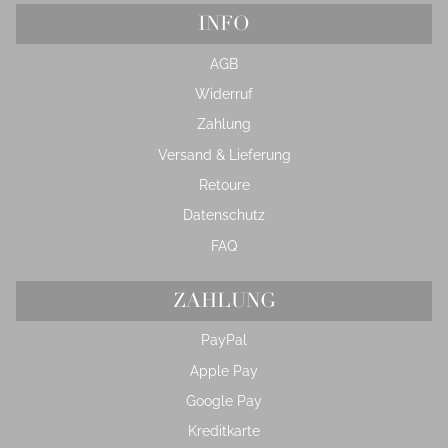
INFO
AGB
Widerruf
Zahlung
Versand & Lieferung
Retoure
Datenschutz
FAQ
ZAHLUNG
PayPal
Apple Pay
Google Pay
Kreditkarte