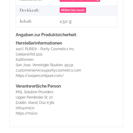
Deckkraft:
Mittel bis hoch
Inhalt:
2,50 g
Angaben zur Produktsicherheit
Herstellerinformationen
100% PURE® - Purity Cosmetics Inc.
Oakland Rd 2221
Kalifornien
San Jose, Vereinigte Staaten, 95131
customerservice@puritycosmetics.com
https://100percentpure.com/
Verantwortliche Person
MSL Solution Providers
Upper Pembroke St. 27
Dublin, Irland, D02 X361
info@msl.io
https://msl.io