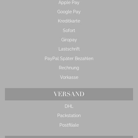
Apple Pay
Google Pay
Kreditkarte
Sofort
Giropay
Lastschrift
PayPal Später Bezahlen
Rechnung
Vorkasse
VERSAND
DHL
Packstation
Postfiliale