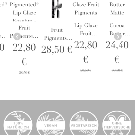
Lip Glaze
Cocoa
Fruit
Fruit
Fruit
Butter
ed®
Pigmented®
Pigments®
Pigments
Matte
22,80
24,40
Lip Glaze
0
22,80
Ultra
28,50 €
Elderberry
Lipstick +
d
Rosehip -
Lengthening
€
€
-
Fruit
€
 -
Lippenstift
Mascara
Lippenstift
Pigments -
p
Black Tea -
28,50 €
30,50 €
28,50 €
Marrakesh
e
Wimperntusche
-
Lippenstift