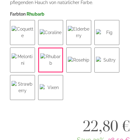
pflegenden Hauch von natürlicher Farbe.
Farbton
Rhubarb
Coquette
Coraline
Elderberry
Fig
Rhubarb
Melontini
Rosehip
Sultry
Strawberry
Vixen
22,80 €