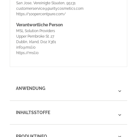
San Jose, Vereinigte Staaten, 95131
customerservice@puritycosmetics.com
https://100percentpure.com/
Verantwortliche Person
MSL Solution Providers
Upper Pembroke St. 27
Dublin, Irland, D02 X361
info@msl.io
https://msl.io
ANWENDUNG
INHALTSSTOFFE
PRODUKTINFO