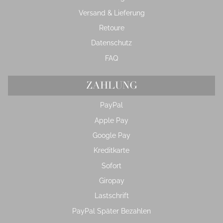
Versand & Lieferung
Retoure
Datenschutz
FAQ
ZAHLUNG
PayPal
Apple Pay
Google Pay
Kreditkarte
Sofort
Giropay
Lastschrift
PayPal Später Bezahlen