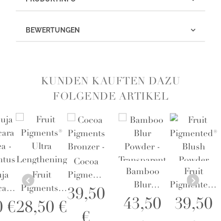
BEWERTUNGEN
KUNDEN KAUFTEN DAZU
FOLGENDE ARTIKEL
Cocoa
Bamboo
Fruit
ja
Fruit
Pigments
Blur
Pigmented®
cara
Pigments®
Bronzer -
39,50
Powder -
Blush
43,50
39,50
ea -
Ultra
Cocoa
0 €
28,50 €
Transparent
Powder
€
tusche
Lengthening
Kissed