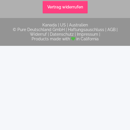
Vertrag widerrufen
Kanada
|
US
|
Australien
© Pure Deutschland GmbH |
Haftungsauschluss
|
AGB
|
Widerruf
|
Datenschutz
|
Impressum
|
Products made with
in California