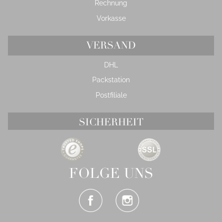
Rechnung
Vorkasse
VERSAND
DHL
Packstation
Postfiliale
SICHERHEIT
FOLGE UNS