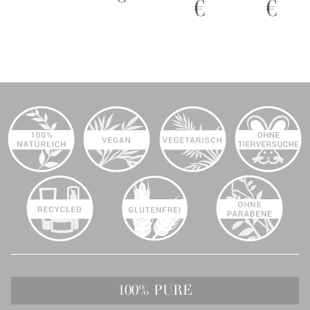
€
€
Chiffon -
Mascara
Rouge
Black Tea -
Wimperntusche
100% PURE