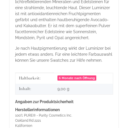
lichtreflektierenden Mineralien und Edelsteinen für
eine strahlende, leuchtende Haut. Dieser Luminizer
ist mit antioxidantienreichen Fruchtpigmenten
gefärbt und enthalten hautberuhigende Avocado-
und Kakaobutter. Er ist mit dem superfeinen Pulver
facettenreicher Edelsteine wie Sonnenstein,
Mondstein, Pyrit und Opal angereichert.
Je nach Hautpigmentierung wirkt der Luminizer bei
jedem etwas anders. Für eine leichtere Farbauswahl
können Sie unsere Swatches zur Hilfe nehmen.
Produkteigenschaft
Wert
Haltbarkeit:
6 Monate nach Öffnung
Inhalt:
9,00 g
Angaben zur Produktsicherheit
Herstellerinformationen
100% PURE® - Purity Cosmetics Inc.
Oakland Rd 2221
Kalifornien