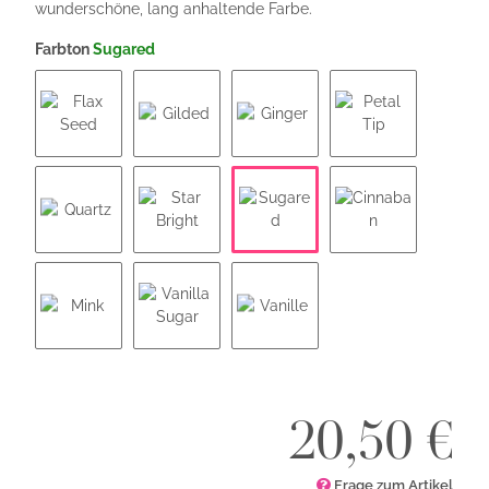
wunderschöne, lang anhaltende Farbe.
Farbton
Sugared
Flax Seed
Gilded
Ginger
Petal Tip
Sugared
Quartz
Star Bright
Cinnaban
Mink
Vanilla Sugar
Vanille
20,50 €
Frage zum Artikel