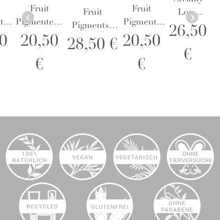
Fruit
Fruit
Fruit
Long
ts
Pigmented®
Pigments
Pigments®
Last
26,50
Eye
Eye
0
20,50
20,50
Ultra
Eyeliner
28,50 €
w
Shadow
Shadow
€
Lengthening
Blackest
€
€
n -
Star Bright
Vanilla
Mascara
ten
-
Sugar -
Black Tea -
Lidschatten
Lidschatten
Wimperntusche