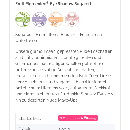
®
Fruit Pigmented
Eye Shadow Sugared
Sugared - Ein mittleres Braun mit kühlen rosa
Untertönen.
Unsere glamourösen, gepressten Puderlidschatten
sind mit vitaminreichen Fruchtpigmenten und
Glimmer aus nachhaltigen Quellen gefärbt und
bieten eine vielseitige Auswahl an matten,
metallischen und schimmernden Farbtönen. Diese
tierversuchsfreie und vegane Lidschattenformel
bietet eine mittlere bis volle, aufbaubare Deckkraft
und eignet sich perfekt für dunkle Smokey Eyes bis
hin zu dezenten Nude Make-Ups.
Produkteigenschaft
Wert
Haltbarkeit:
6 Monate nach Öffnung
Inhalt:
2,00 g