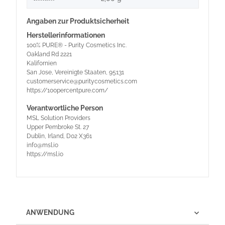
Angaben zur Produktsicherheit
Herstellerinformationen
100% PURE® - Purity Cosmetics Inc.
Oakland Rd 2221
Kalifornien
San Jose, Vereinigte Staaten, 95131
customerservice@puritycosmetics.com
https://100percentpure.com/
Verantwortliche Person
MSL Solution Providers
Upper Pembroke St. 27
Dublin, Irland, D02 X361
info@msl.io
https://msl.io
ANWENDUNG