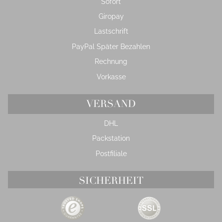
Sofort
Giropay
Lastschrift
PayPal Später Bezahlen
Rechnung
Vorkasse
VERSAND
DHL
Packstation
Postfiliale
SICHERHEIT