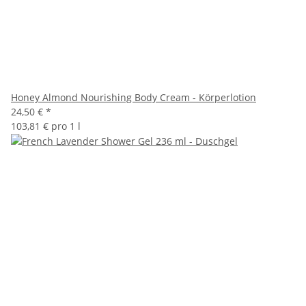
Honey Almond Nourishing Body Cream - Körperlotion
24,50 €
*
103,81 € pro 1 l