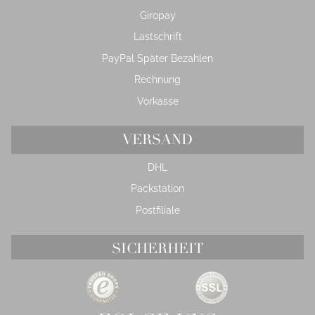
Giropay
Lastschrift
PayPal Später Bezahlen
Rechnung
Vorkasse
VERSAND
DHL
Packstation
Postfiliale
SICHERHEIT