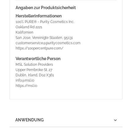
Angaben zur Produktsicherheit
Herstellerinformationen
100% PURE® - Purity Cosmetics Inc.
Oakland Rd 2221
Kalifornien
San Jose, Vereinigte Staaten, 95131
customerservice@puritycosmetics.com
https://100percentpure.com/
Verantwortliche Person
MSL Solution Providers
Upper Pembroke St. 27
Dublin, Irland, D02 X361
info@msl.io
https://msl.io
ANWENDUNG