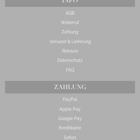
INFO
AGB
Widerruf
Zahlung
Versand & Lieferung
Retoure
Datenschutz
FAQ
ZAHLUNG
PayPal
Apple Pay
Google Pay
Kreditkarte
Sofort