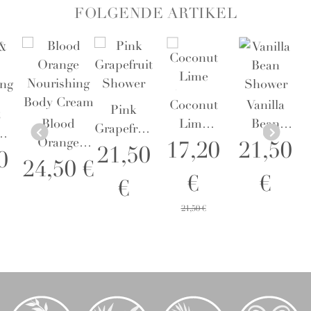
FOLGENDE ARTIKEL
Coconut
Vanilla
Pink
&
Blood
Lime
Bean
Grapefruit
Orange
Shower
Shower
17,20
21,50
Shower
21,50
ing
0
Nourishing
Gel 236
Gel 236
24,50 €
Gel 236
oo
€
€
Body Cream
ml -
ml -
€
ml -
-
Duschgel
Duschgel
Duschgel
21,50 €
Körperlotion