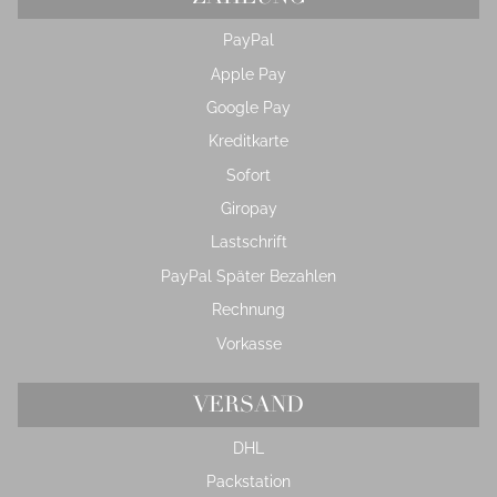
PayPal
Apple Pay
Google Pay
Kreditkarte
Sofort
Giropay
Lastschrift
PayPal Später Bezahlen
Rechnung
Vorkasse
VERSAND
DHL
Packstation